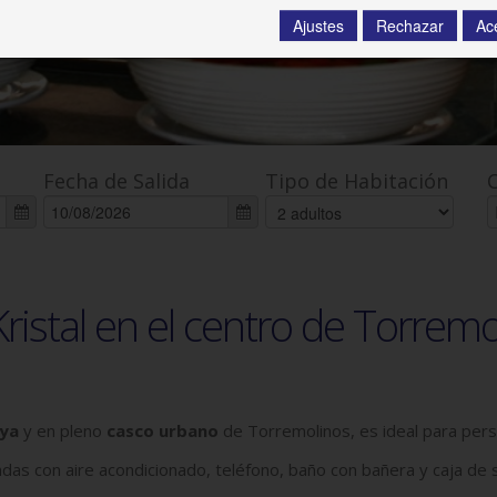
Ajustes
Rechazar
Ac
Fecha de Salida
Tipo de Habitación
Kristal en el centro de Torremo
aya
y en pleno
casco urbano
de Torremolinos, es ideal para perso
das con aire acondicionado, teléfono, baño con bañera y caja de 