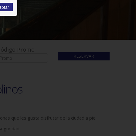
eptar
Código Promo
RESERVAR
linos
nas que les gusta disfrutar de la ciudad a pie.
seguridad.