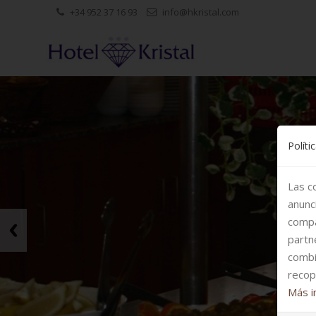
+34 952 37 16 93
info@hkristal.com
Políti
Las c
anunc
compa
partn
combi
recop
Más i