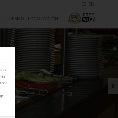
ES
EN
A
TURISMO
LOCALIZACIÓN
 los
más,
stros
an