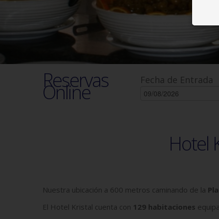
Reservas
Fecha de Entrada
Online
Hotel 
Nuestra ubicación a 600 metros caminando de la
Pl
El Hotel Kristal cuenta con
129 habitaciones
equipa